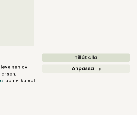
Tillåt alla
levelsen av
Anpassa
latsen,
es
och vilka val
GROUP 2012–2026