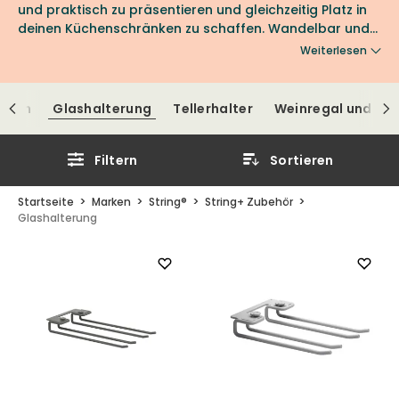
und praktisch zu präsentieren und gleichzeitig Platz in
deinen Küchenschränken zu schaffen. Wandelbar und
funktional – so zeigt sich der Designklassiker String-
Weiterlesen
Regal. Mit seinem cleveren Zubehör eignet sich das
String-Regal hervorragend für mehr Ordnung und
Übersicht in deiner Küche.
aken
Glashalterung
Tellerhalter
Weinregal und Fla
Filtern
Sortieren
Startseite
Marken
String®
String+ Zubehör
Glashalterung