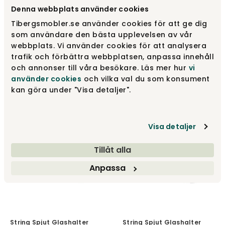
Denna webbplats använder cookies
Tibergsmobler.se använder cookies för att ge dig
som användare den bästa upplevelsen av vår
webbplats. Vi använder cookies för att analysera
trafik och förbättra webbplatsen, anpassa innehåll
String Spjut Glashalter
D30 Dunkelgrau | 2er-
String Spjut Glashalter
och annonser till våra besökare. Läs mer hur
vi
Pack
D30 Grau | 2er-Pack
använder cookies
och vilka val du som konsument
String®
String®
kan göra under "Visa detaljer".
70 €
76 €
Visa detaljer
Tillåt alla
Anpassa
String Spjut Glashalter
String Spjut Glashalter