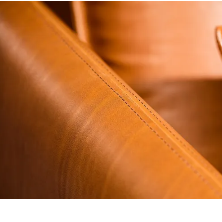
Lammfell
Sauge das Möbelstück regelmäßig ab. In viel
keine zusätzliche Reinigung. Falls doch, gibt 
die dafür entwickelt wurden.
Lüfte und schüttle das Fell hin und wieder – 
Verwende eine Fusselrolle, um lose Verschm