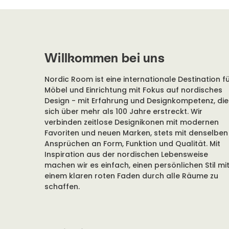
Leder
Willkommen bei uns
Leder ist ein wunderbares Material, das mit der Ze
Nordic Room ist eine internationale Destination f
richtiger Pflege ist es stark und widerstandsfähig
Möbel und Einrichtung mit Fokus auf nordisches
ausgezeichneten Möbelmaterial macht. Leder ist e
Design - mit Erfahrung und Designkompetenz, die
mit natürlichen Farbabweichungen und Strukturen.
sich über mehr als 100 Jahre erstreckt. Wir
weicher und angenehmer ist es – aber auch dest
verbinden zeitlose Designikonen mit modernen
dadurch empfindlicher.
Favoriten und neuen Marken, stets mit denselben
Ansprüchen an Form, Funktion und Qualität. Mit
Inspiration aus der nordischen Lebensweise
Allgemeine Informationen
machen wir es einfach, einen persönlichen Stil mi
einem klaren roten Faden durch alle Räume zu
In Zusammenarbeit mit Leather Masters Scandinavi
schaffen.
Lederarten
Die meisten von der Natur geschaffenen Mat
übertreffen – Leder ist eines davon. Kaum ei
Anilin
ist ein durchgefärbtes Leder ohne De
viel Qualität, Stil und Eleganz aus wie Leder.
Oberflächenlack. Natürliche Merkmale wie D