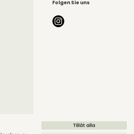
Folgen Sie uns
r Austrocknen des Leders zu verhindern, sollte
direktem Sonnenlicht oder Wärmequellen
lte einen Abstand von 20 bis 30 cm zur Wand oder
gung genügt ein weiches, trockenes Tuch. Verwende
 dieser die Oberfläche verkratzen kann.
esamte Oberfläche vorsichtig mit einem sauberen,
cht werden, das in klarem Wasser ausgewrungen
Tillåt alla
l sollten je nach Zustand des Leders regelmäßig