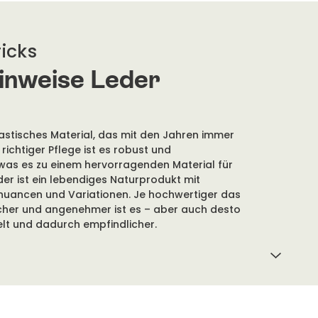
ricks
inweise Leder
irekten Sonnenlicht über längere Zeit aus.
ntastisches Material, das mit den Jahren immer
 richtiger Pflege ist es robust und
 was es zu einem hervorragenden Material für
er ist ein lebendiges Naturprodukt mit
Regel im Wollwaschprogramm bei 30 Grad oder
nuancen und Variationen. Je hochwertiger das
erden. Verwende ein mildes Shampoo mit einem
cher und angenehmer ist es – aber auch desto
Sparsam dosieren und das Lammfell hängend oder
lt und dadurch empfindlicher.
trocknen lassen. Leicht in Form ziehen. Kleinere
er Hand ausgespült werden.