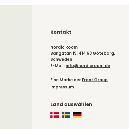
Kontakt
Nordic Room
Bangatan 19, 414 63 Göteborg,
Schweden
E-Mail:
info@nordicroom.de
Eine Marke der
Front Group
Impressum
ck idealerweise vor dem ersten Gebrauch mit
Land auswählen
am. Dies gilt besonders für empfindliches
er einen sehr geringen Eigenschutz verfügt.
 Bereiche, die mit der Haut in Kontakt kommen, wie
partien.