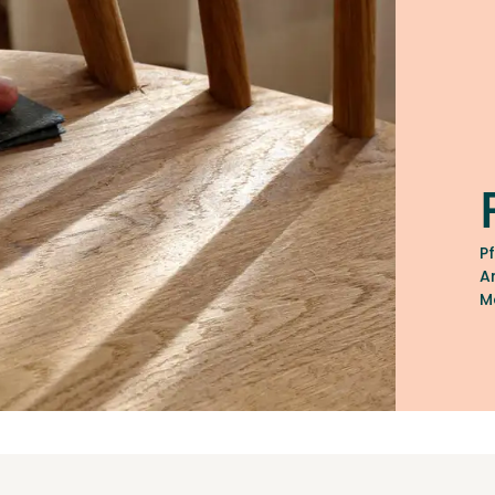
P
A
M