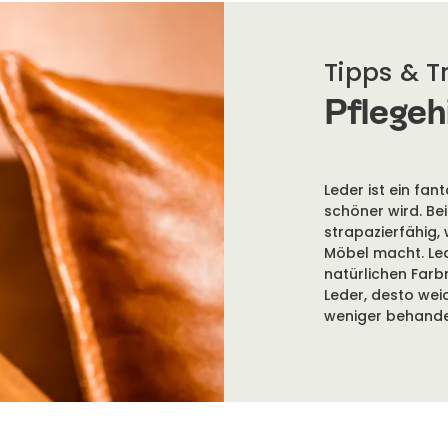
Tipps & T
Pflegeh
en Fällen benötigt Lammfell
Setze das Fell keinem d
Leder ist ein fa
es spezielle Reinigungsmittel,
schöner wird. Bei
strapazierfähig,
Möbel macht. Led
Lammfell kann in der 
natürlichen Farb
per Hand gewaschen w
Leder, desto wei
das tut dem Material gut.
pH-Wert von 3,5–5,5. 
weniger behande
utzungen zu entfernen.
flach auf einem Gitter 
Flecken können auch p