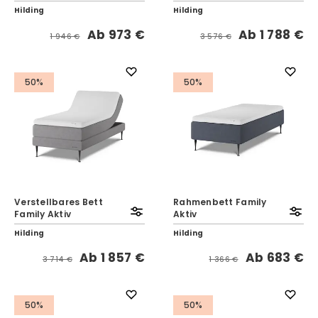
Hilding
Hilding
Ab
973 €
Ab
1 788 €
1 946 €
3 576 €
50%
50%
Verstellbares Bett
Rahmenbett Family
Family Aktiv
Aktiv
Hilding
Hilding
Ab
1 857 €
Ab
683 €
3 714 €
1 366 €
50%
50%