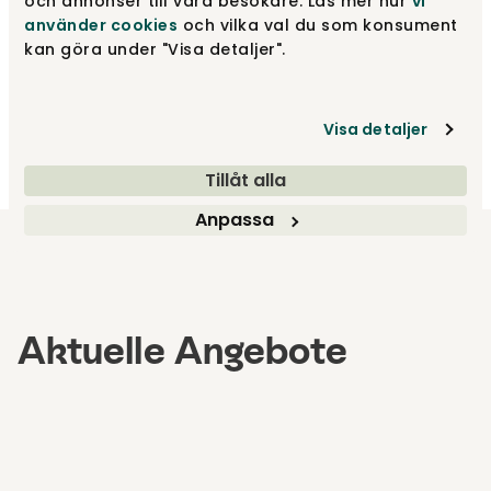
och annonser till våra besökare. Läs mer hur
vi
använder cookies
och vilka val du som konsument
kan göra under "Visa detaljer".
Verstellbares Bett
Kontinentalbetten mit
Family Start
Stauraum
Hilding
Hilding
Visa detaljer
Ab
1 454 €
Ab
1 417 €
2 908 €
2 834 €
Tillåt alla
Anpassa
Aktuelle Angebote