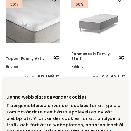
50%
50%
Rahmenbett Family
Topper Family Aktiv
Start
Hilding
Hilding
Ab
198 €
Ab
427 €
395 €
853 €
50%
50%
Denna webbplats använder cookies
Tibergsmobler.se använder cookies för att ge dig
som användare den bästa upplevelsen av vår
webbplats. Vi använder cookies för att analysera
trafik och förbättra webbplatsen, anpassa innehåll