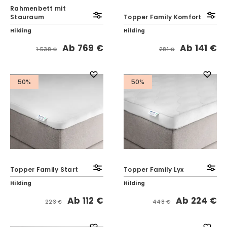
Rahmenbett mit
Stauraum
Topper Family Komfort
Hilding
Hilding
Ab
769 €
Ab
141 €
1 538 €
281 €
50%
50%
Topper Family Start
Topper Family Lyx
Hilding
Hilding
Ab
112 €
Ab
224 €
223 €
448 €