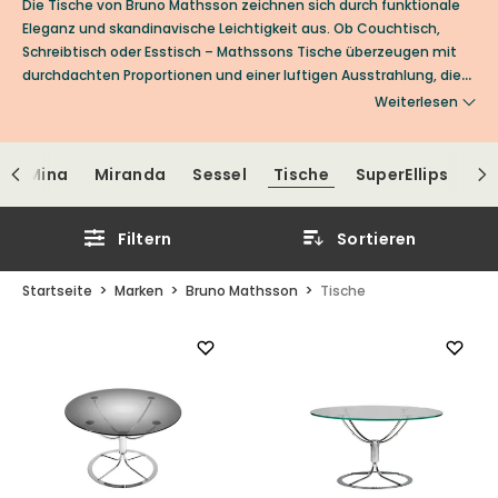
Die Tische von Bruno Mathsson zeichnen sich durch funktionale
Eleganz und skandinavische Leichtigkeit aus. Ob Couchtisch,
Schreibtisch oder Esstisch – Mathssons Tische überzeugen mit
durchdachten Proportionen und einer luftigen Ausstrahlung, die
in viele Wohnräume passt. Gemeinsam mit Piet Hein entwarf er
Weiterlesen
den ikonischen Superellips-Tisch – ein Meisterwerk, in dem
weiche Kurven und Mathematik zu einem zeitlosen Design
verschmelzen.
Mina
Miranda
Sessel
Tische
SuperEllips
Filtern
Sortieren
Startseite
Marken
Bruno Mathsson
Tische