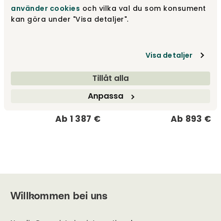
använder cookies
och vilka val du som konsument
kan göra under "Visa detaljer".
Visa detaljer
Tillåt alla
Superkreis Tisch |
Trisuperellips Tisch |
Spannbeine
Spannbeine
Anpassa
Bruno Mathsson
Bruno Mathsson
Ab
1 387 €
Ab
893 €
Willkommen bei uns