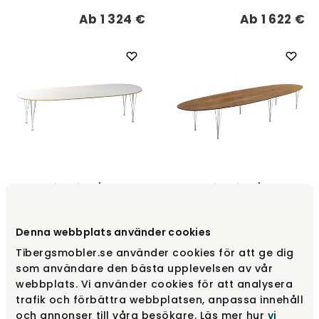
Ab
1 324 €
Ab
1 622 €
Superellips Tisch |
Superellips Tisch |
Geteilte Platte mit
Geteilte Platte,
Auszug für
unbegrenzte Anzahl
Einlegeplatten
Einlegeplatten
Denna webbplats använder cookies
Bruno Mathsson
Bruno Mathsson
Tibergsmobler.se använder cookies för att ge dig
Ab
3 186 €
Ab
4 036 €
som användare den bästa upplevelsen av vår
webbplats. Vi använder cookies för att analysera
trafik och förbättra webbplatsen, anpassa innehåll
och annonser till våra besökare. Läs mer hur
vi