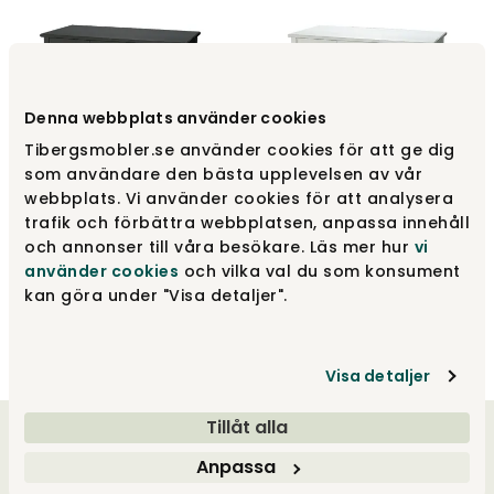
Denna webbplats använder cookies
Tibergsmobler.se använder cookies för att ge dig
som användare den bästa upplevelsen av vår
Stockholm Schreibtisch
Stockholm Schreibtisch
webbplats. Vi använder cookies för att analysera
136 | Schwarz
136 | Whitewash
trafik och förbättra webbplatsen, anpassa innehåll
Englesson
Englesson
och annonser till våra besökare. Läs mer hur
vi
använder cookies
och vilka val du som konsument
957 €
957 €
kan göra under "Visa detaljer".
Visa detaljer
Tillåt alla
Willkommen bei uns
Anpassa