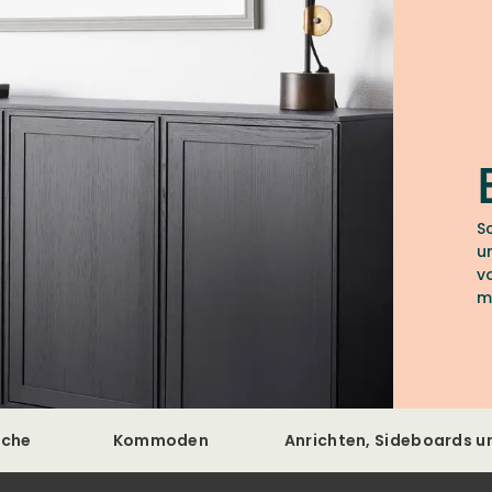
S
u
v
m
p
sche
Kommoden
Anrichten, Sideboards u