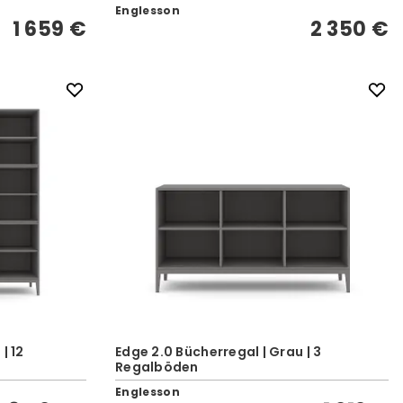
Englesson
1 659 €
2 350 €
| 12
Edge 2.0 Bücherregal | Grau | 3
Regalböden
Englesson