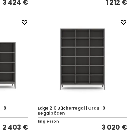
3 424 €
1 212 €
| 8
Edge 2.0 Bücherregal | Grau | 9
Regalböden
Englesson
2 403 €
3 020 €