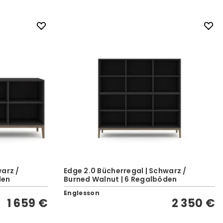
warz /
Edge 2.0 Bücherregal | Schwarz /
den
Burned Walnut | 6 Regalböden
Englesson
1 659 €
2 350 €