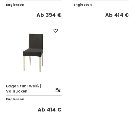
Englesson
Englesson
Ab
394 €
Ab
414 €
Edge Stuhl Weiß |
Vollrücken
Englesson
Ab
414 €