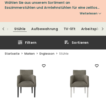
Wählen Sie aus unserem Sortiment an
Esszimmerstühlen und Armlehnstühlen für eine zeitlose
und elegante Esszimmerumgebung.
Weiterlesen
ische
Stühle
Aufbewahrung
TV-lift
Arbeitsplatz
Filtern
Sortieren
Startseite
Marken
Englesson
Stühle