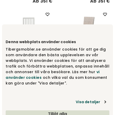
Ab
351 €
Ab
351 €
Denna webbplats använder cookies
Tibergsmobler.se använder cookies för att ge dig
som användare den bästa upplevelsen av vår
webbplats. Vi använder cookies för att analysera
Classic 2.0 Stuhl |
Whitewash
trafik och förbättra webbplatsen, anpassa innehåll
Edge Stuhl Grau
och annonser till våra besökare. Läs mer hur
vi
Englesson
Englesson
använder cookies
och vilka val du som konsument
Ab
351 €
Ab
394 €
kan göra under "Visa detaljer".
Visa detaljer
Tillåt alla