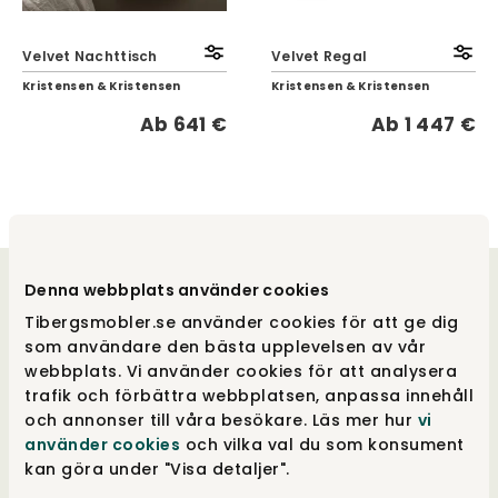
Velvet Nachttisch
Velvet Regal
Kristensen & Kristensen
Kristensen & Kristensen
Ab
641 €
Ab
1 447 €
Denna webbplats använder cookies
Willkommen bei uns
Tibergsmobler.se använder cookies för att ge dig
som användare den bästa upplevelsen av vår
Nordic Room ist eine internationale
webbplats. Vi använder cookies för att analysera
Destination für Möbel und Einrichtung mit
trafik och förbättra webbplatsen, anpassa innehåll
Fokus auf nordisches Design - mit Erfahrung
och annonser till våra besökare. Läs mer hur
vi
und Designkompetenz, die sich über mehr als
använder cookies
och vilka val du som konsument
100 Jahre erstreckt. Wir verbinden zeitlose
kan göra under "Visa detaljer".
Designikonen mit modernen Favoriten und