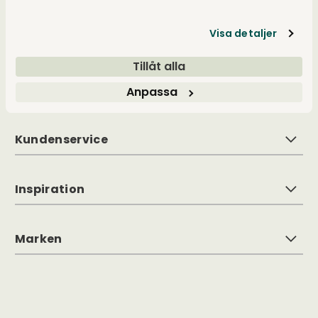
neuen Marken, stets mit denselben
Ansprüchen an Form, Funktion und Qualität.
Mit Inspiration aus der nordischen
Visa detaljer
Lebensweise machen wir es einfach, einen
persönlichen Stil mit einem klaren roten Faden
Tillåt alla
durch alle Räume zu schaffen.
Anpassa
Kundenservice
Inspiration
Marken