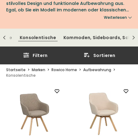
stilvolles Design und funktionale Aufbewahrung aus.
Egal, ob Sie ein Modell im modernen oder klassischen
Design suchen, hier finden Sie es aus Holz gefertigt, um
Weiterlesen
sich harmonisch in die Einrichtung einzufügen.
Entdecken Sie das Sortiment von Rowico Home bei
Nordic Room.
egale
Konsolentische
Kommoden, Sideboards, Schrä
Filtern
Sortieren
Startseite
Marken
Rowico Home
Aufbewahrung
Konsolentische