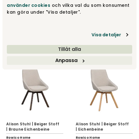
använder cookies
och vilka val du som konsument
kan göra under "Visa detaljer".
Alison Barstuhl 65 |
Alison Barstuhl 65 |
Dunkelbeige
Dunkelgrau Microfaser
Visa detaljer
Rowico Home
Rowico Home
Tillåt alla
199 €
199 €
Anpassa
Alison Stuhl | Beiger Stoff
Alison Stuhl | Beiger Stoff
| Braune Eichenbeine
| Eichenbeine
Rowico Home
Rowico Home