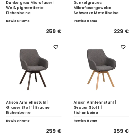
Dunkelgrau Microfaser |
Dunkelgraues
Weiß pigmentierte
Mikrofasergewebe |
Eichenbeine
Schwarze Metallbeine
Rowico Home
Rowico Home
259 €
229 €
Alison Armlehnstuhl |
Alison Armlehnstuhl |
Grauer Stoff | Braune
Grauer Stoff |
Eichenbeine
Eichenbeine
Rowico Home
Rowico Home
259 €
259 €