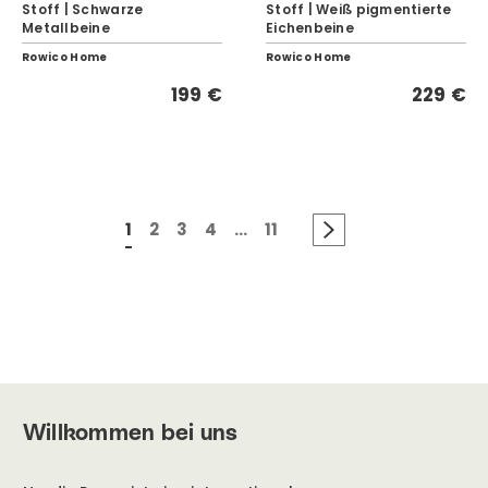
Stoff | Schwarze
Stoff | Weiß pigmentierte
Metallbeine
Eichenbeine
Rowico Home
Rowico Home
199 €
229 €
1
2
3
4
...
11
Willkommen bei uns