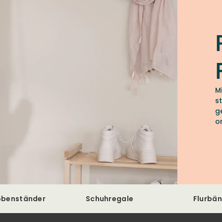
M
s
g
o
F
obenständer
Schuhregale
Flurbä