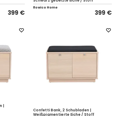
Schwarz gebeizte Eiche / Stoff
Rowico Home
399 €
399 €
n |
Confetti Bank, 2 Schubladen |
Weißpigmentierte Eiche / Stoff