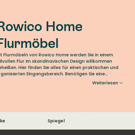
Rowico Home
Flurmöbel
it Flurmöbeln von Rowico Home werden Sie in einem
tilvollen Flur im skandinavischen Design willkommen
eheißen. Hier finden Sie alles für einen praktischen und
rganisierten Eingangsbereich. Benötigen Sie eine
lurbank, ein Schuhregal oder eine Garderobe?
Weiterlesen
nke
Spiegel