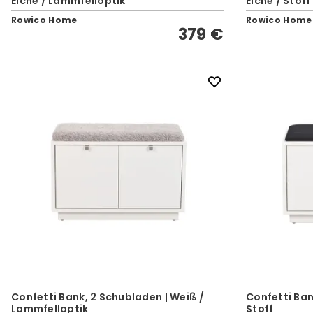
Eiche / Lammfelloptik
Eiche / Stoff
Rowico Home
Rowico Home
379 €
Confetti Bank, 2 Schubladen | Weiß /
Confetti Ban
Lammfelloptik
Stoff