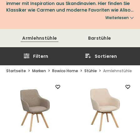
immer mit Inspiration aus Skandinavien. Hier finden Sie
Klassiker wie Carmen und moderne Favoriten wie Alison
mit Armlehnen. Finden Sie Ihren Favoriten von Rowico
Weiterlesen
Home bei Nordic Room.
Armlehnstühle
Barstühle
Filtern
Sortieren
Startseite
Marken
Rowico Home
Stühle
Armlehnstühle