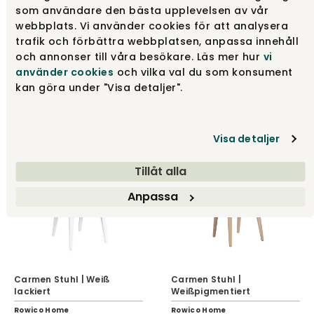
som användare den bästa upplevelsen av vår
webbplats. Vi använder cookies för att analysera
trafik och förbättra webbplatsen, anpassa innehåll
och annonser till våra besökare. Läs mer hur
vi
Carmen Stuhl | Schwarz
Carmen Stuhl | Braun
använder cookies
och vilka val du som konsument
lackiert
kan göra under "Visa detaljer".
Rowico Home
Rowico Home
139 €
139 €
Visa detaljer
Tillåt alla
Anpassa
Carmen Stuhl | Weiß
Carmen Stuhl |
lackiert
Weißpigmentiert
Rowico Home
Rowico Home