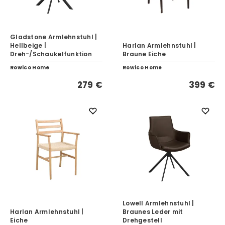
Gladstone Armlehnstuhl |
Hellbeige |
Harlan Armlehnstuhl |
Dreh-/Schaukelfunktion
Braune Eiche
Rowico Home
Rowico Home
279 €
399 €
Lowell Armlehnstuhl |
Harlan Armlehnstuhl |
Braunes Leder mit
Eiche
Drehgestell