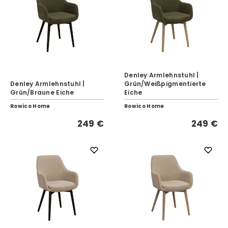
Denley Armlehnstuhl |
Denley Armlehnstuhl |
Grün/Weißpigmentierte
Grün/Braune Eiche
Eiche
Rowico Home
Rowico Home
249 €
249 €