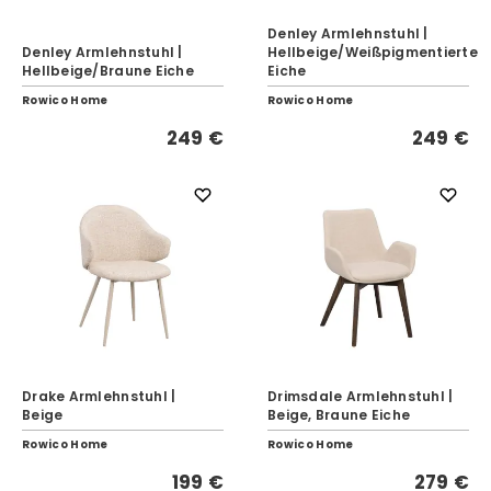
Denley Armlehnstuhl |
Denley Armlehnstuhl |
Hellbeige/Weißpigmentierte
Hellbeige/Braune Eiche
Eiche
Rowico Home
Rowico Home
249 €
249 €
Drake Armlehnstuhl |
Drimsdale Armlehnstuhl |
Beige
Beige, Braune Eiche
Rowico Home
Rowico Home
199 €
279 €