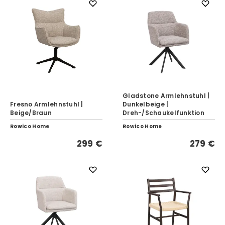
Gladstone Armlehnstuhl |
Fresno Armlehnstuhl |
Dunkelbeige |
Beige/Braun
Dreh-/Schaukelfunktion
Rowico Home
Rowico Home
299 €
279 €