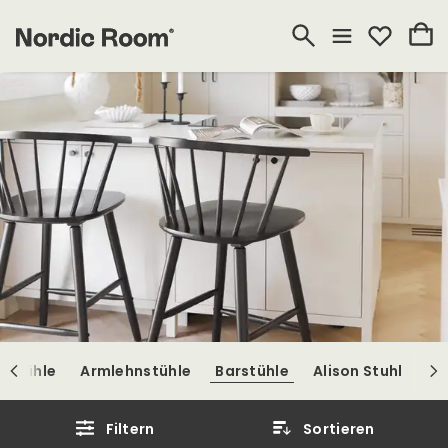
rstühle
Armlehnstühle
Barstühle
Alison Stuhl
Filtern
Sortieren