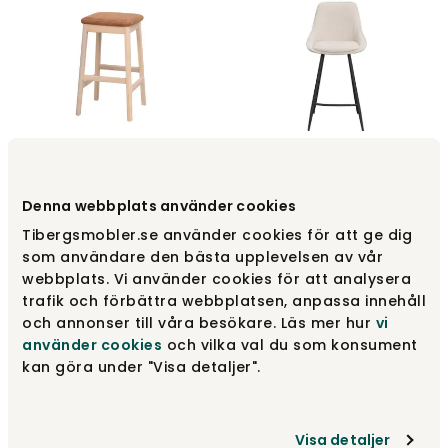
Livermore Barhocker |
Sierra Barhocker | Beige
Weißpigmentierte Eiche
Bouclé
Denna webbplats använder cookies
Rowico Home
Rowico Home
Tibergsmobler.se använder cookies för att ge dig
179 €
179 €
som användare den bästa upplevelsen av vår
webbplats. Vi använder cookies för att analysera
trafik och förbättra webbplatsen, anpassa innehåll
och annonser till våra besökare. Läs mer hur
vi
använder cookies
och vilka val du som konsument
kan göra under "Visa detaljer".
Visa detaljer