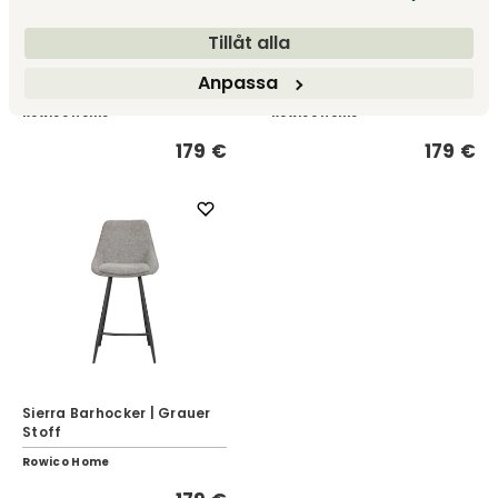
Tillåt alla
Sierra Barhocker |
Sierra Barhocker | Beiger
Dunkelgraues
Anpassa
Samt
Mikrofasergewebe
Rowico Home
Rowico Home
179 €
179 €
Sierra Barhocker | Grauer
Stoff
Rowico Home