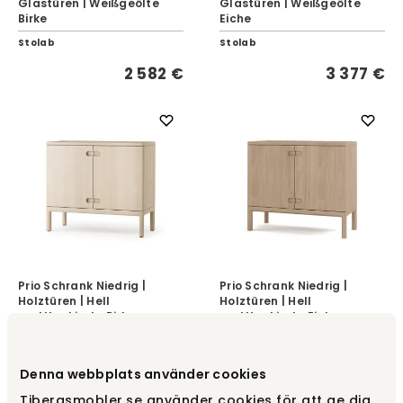
Glastüren | Weißgeölte
Glastüren | Weißgeölte
Birke
Eiche
Stolab
Stolab
2 582 €
3 377 €
Prio Schrank Niedrig |
Prio Schrank Niedrig |
Holztüren | Hell
Holztüren | Hell
mattlackierte Birke
mattlackierte Eiche
Stolab
Stolab
2 582 €
3 377 €
Denna webbplats använder cookies
Tibergsmobler.se använder cookies för att ge dig