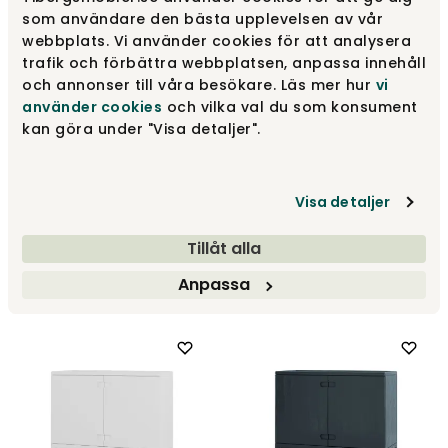
som användare den bästa upplevelsen av vår
webbplats. Vi använder cookies för att analysera
trafik och förbättra webbplatsen, anpassa innehåll
och annonser till våra besökare. Läs mer hur
vi
använder cookies
och vilka val du som konsument
kan göra under "Visa detaljer".
Prio Schrank Niedrig |
Prio Schrank Niedrig |
Visa detaljer
Holztüren | Naturgeölte
Holztüren | Naturgeölte
Birke
Eiche
Tillåt alla
Stolab
Stolab
Anpassa
2 582 €
3 377 €