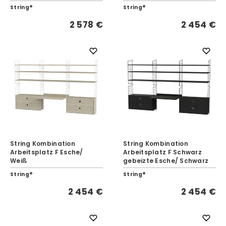
String®
String®
2 578 €
2 454 €
String Kombination
String Kombination
Arbeitsplatz F Esche/
Arbeitsplatz F Schwarz
Weiß
gebeizte Esche/ Schwarz
String®
String®
2 454 €
2 454 €