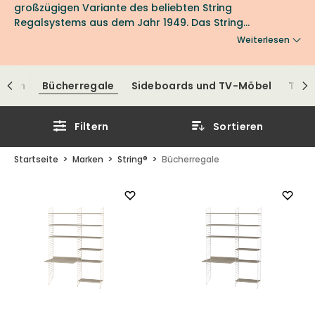
großzügigen Variante des beliebten String
Regalsystems aus dem Jahr 1949. Das String
Bücherregal bietet den perfekten Platz für Ihre
Weiterlesen
Lieblingsbücher, Dekorationsobjekte und persönlichen
Wohnaccessoires. Wählen Sie aus verschiedenen
Farben und Holzarten und gestalten Sie ein Regal, das
onen
Bücherregale
Sideboards und TV-Möbel
Tisc
sich harmonisch in Ihr Zuhause einfügt und
skandinavisches Design mit funktionaler Aufbewahrung
verbindet.
Filtern
Sortieren
Startseite
Marken
String®
Bücherregale