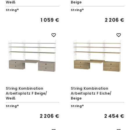
Weiß
Beige
String®
String®
1 059 €
2 206 €
String Kombination
String Kombination
Arbeitsplatz F Beige/
Arbeitsplatz F Eiche/
Weiß
Beige
String®
String®
2 206 €
2 454 €