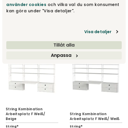
använder cookies
och vilka val du som konsument
kan göra under "Visa detaljer".
String Kombination
String Kombination
Arbeitsplatz F Walnuss/
Arbeitsplatz F Walnuss/
Schwarz
Weiß
Visa detaljer
String®
String®
2 745 €
2 745 €
Tillåt alla
Anpassa
String Kombination
Arbeitsplatz F Weiß/
String Kombination
Beige
Arbeitsplatz F Weiß/ Weiß
String®
String®