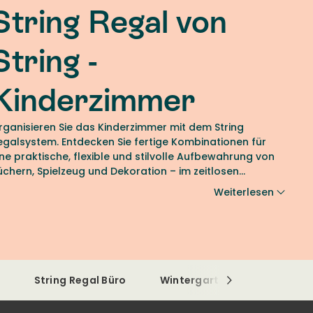
String Regal von
String -
Kinderzimmer
rganisieren Sie das Kinderzimmer mit dem String
egalsystem. Entdecken Sie fertige Kombinationen für
ine praktische, flexible und stilvolle Aufbewahrung von
üchern, Spielzeug und Dekoration – im zeitlosen
kandinavischen Design von String bei Nordic Room.
Weiterlesen
r
String Regal Büro
Wintergarten und Outdoor