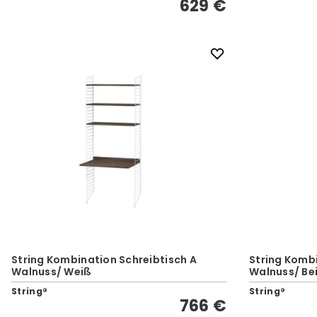
629 €
String Kombination Schreibtisch A
String Kombi
Walnuss/ Weiß
Walnuss/ Be
String®
String®
766 €