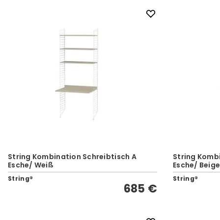
String Kombination Schreibtisch A
String Kombi
Esche/ Weiß
Esche/ Beig
String®
String®
685 €