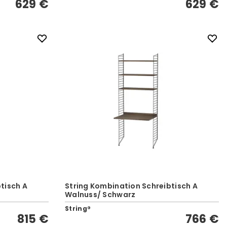
629 €
629 €
tisch A
String Kombination Schreibtisch A
Walnuss/ Schwarz
String®
815 €
766 €