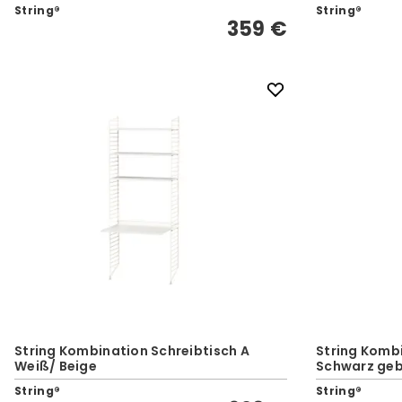
String®
String®
359 €
String Kombination Schreibtisch A
String Kombi
Weiß/ Beige
Schwarz geb
String®
String®