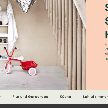
O
R
e
B
s
r
Flur und Garderobe
Küche
Schlafzimme