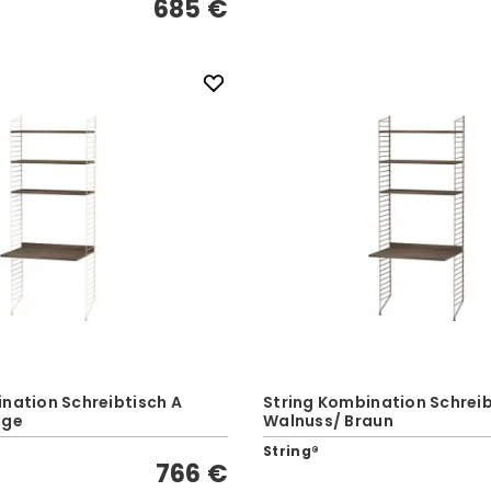
685 €
nation Schreibtisch A
String Kombination Schreib
ige
Walnuss/ Braun
String®
766 €