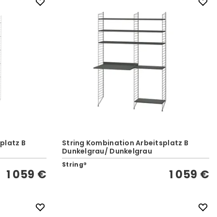
platz B
String Kombination Arbeitsplatz B
Dunkelgrau/ Dunkelgrau
String®
1 059 €
1 059 €