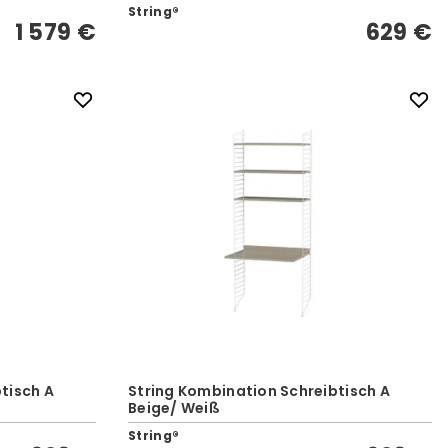
String®
1 579 €
629 €
tisch A
String Kombination Schreibtisch A
Beige/ Weiß
String®