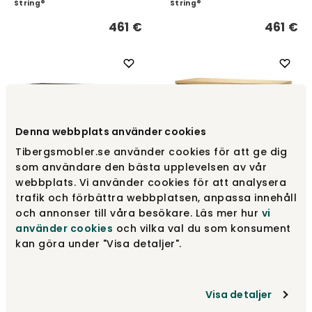
String®
String®
461 €
461 €
Denna webbplats använder cookies
Tibergsmobler.se använder cookies för att ge dig
som användare den bästa upplevelsen av vår
webbplats. Vi använder cookies för att analysera
String Vitrinenschrank
String Vitrinenschrank
trafik och förbättra webbplatsen, anpassa innehåll
78x30 Dunkle Eiche
78x30 Eiche
och annonser till våra besökare. Läs mer hur
vi
String®
String®
använder cookies
och vilka val du som konsument
kan göra under "Visa detaljer".
560 €
520 €
Visa detaljer