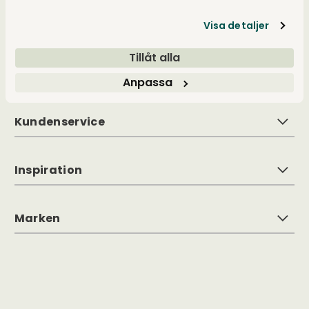
Ansprüchen an Form, Funktion und Qualität.
Mit Inspiration aus der nordischen
Visa detaljer
Lebensweise machen wir es einfach, einen
persönlichen Stil mit einem klaren roten Faden
Tillåt alla
durch alle Räume zu schaffen.
Anpassa
Kundenservice
Inspiration
Marken