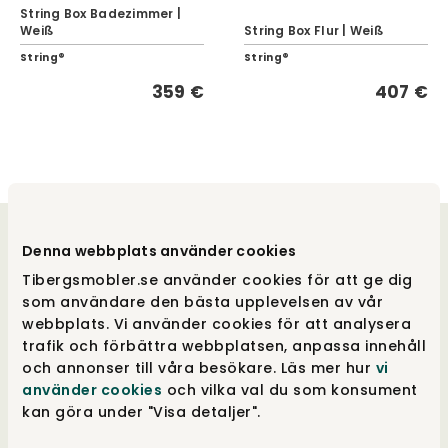
String Box Badezimmer |
Weiß
String Box Flur | Weiß
String®
String®
359 €
407 €
Willkommen bei uns
Denna webbplats använder cookies
Tibergsmobler.se använder cookies för att ge dig
som användare den bästa upplevelsen av vår
Nordic Room ist eine internationale
Destination für Möbel und Einrichtung mit
webbplats. Vi använder cookies för att analysera
Fokus auf nordisches Design - mit Erfahrung
trafik och förbättra webbplatsen, anpassa innehåll
und Designkompetenz, die sich über mehr als
och annonser till våra besökare. Läs mer hur
vi
100 Jahre erstreckt. Wir verbinden zeitlose
använder cookies
och vilka val du som konsument
Designikonen mit modernen Favoriten und
kan göra under "Visa detaljer".
neuen Marken, stets mit denselben