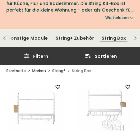
für Küche, Flur und Badezimmer. Die String Kit-Box ist
perfekt für die kleine Wohnung - oder als Geschenk für
designinteressierte Studenten.
Weiterlesen
e
Sonstige Module
String+ Zubehör
String Box
Filtern
Sortieren
Startseite
Marken
String®
String Box