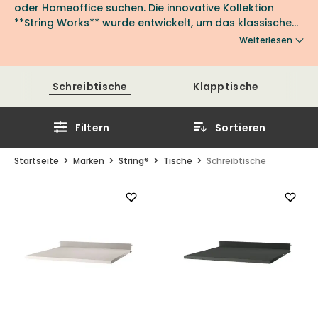
oder Homeoffice suchen. Die innovative Kollektion
**String Works** wurde entwickelt, um das klassische
String Regalsystem mit funktionalen Lösungen für
Weiterlesen
modernes Arbeiten zu ergänzen. Das Sortiment
umfasst Schreibtische, Arbeitsplatten sowie elektrisch
höhenverstellbare Schreibtische. Dank ihres zeitlosen
Schreibtische
Klapptische
skandinavischen Designs passen String Schreibtische
sowohl in kleinere Räume und Schlafzimmer als auch in
Homeoffices und professionelle Arbeitsumgebungen.
Filtern
Sortieren
Startseite
Marken
String®
Tische
Schreibtische