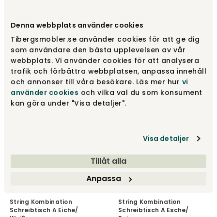
Denna webbplats använder cookies
Tibergsmobler.se använder cookies för att ge dig
String Kombination
String Kombination
som användare den bästa upplevelsen av vår
Schreibtisch A Eiche/
Schreibtisch A Eiche/
Braun
Schwarz
webbplats. Vi använder cookies för att analysera
trafik och förbättra webbplatsen, anpassa innehåll
String®
String®
och annonser till våra besökare. Läs mer hur
vi
734 €
685 €
använder cookies
och vilka val du som konsument
kan göra under "Visa detaljer".
Visa detaljer
Tillåt alla
Anpassa
String Kombination
String Kombination
Schreibtisch A Eiche/
Schreibtisch A Esche/