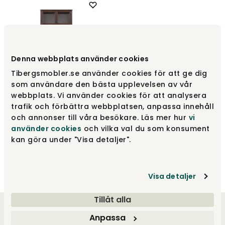
Denna webbplats använder cookies
Tibergsmobler.se använder cookies för att ge dig
som användare den bästa upplevelsen av vår
webbplats. Vi använder cookies för att analysera
Löderup Vitrine |
RökGeölt Eiche
trafik och förbättra webbplatsen, anpassa innehåll
och annonser till våra besökare. Läs mer hur
vi
Torkelson
använder cookies
och vilka val du som konsument
1 883 €
kan göra under "Visa detaljer".
Visa detaljer
Tillåt alla
Willkommen bei uns
Anpassa