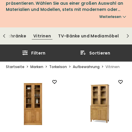
präsentieren. Wählen Sie aus einer großen Auswahl an
Materialien und Modellen, stets mit modernem oder
klassischem Design, das sich in viele Einrichtungsstile
Weiterlesen
einfügt.
nd Schränke
Vitrinen
TV-Bänke und Mediamöbel
Filtern
Sortieren
Startseite
Marken
Torkelson
Aufbewahrung
Vitrinen