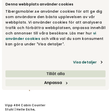
Denna webbplats använder cookies
Tibergsmobler.se använder cookies för att ge dig
som användare den bästa upplevelsen av vår
webbplats. Vi använder cookies för att analysera
Vipp 481 Cabin Chair |
Vipp 484 Cabin Counter
Helle Eiche |
trafik och förbättra webbplatsen, anpassa innehåll
Stuhl | Dunkle Eiche,
Sandfarbenes Leder
Schwarzes Leder
och annonser till våra besökare. Läs mer hur
vi
använder cookies
och vilka val du som konsument
Vipp
Vipp
kan göra under "Visa detaljer".
762 €
986 €
Visa detaljer
Tillåt alla
Anpassa
Vipp 484 Cabin Counter
Stuhl | Helle Eiche,