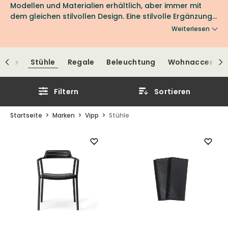
Modellen und Materialien erhältlich, aber immer mit
dem gleichen stilvollen Design. Eine stilvolle Ergänzung
für jeden Raum. Entdecken Sie das Sortiment bei Nordic
Weiterlesen
Room.
ische
Stühle
Regale
Beleuchtung
Wohnaccessoi
Filtern
Sortieren
Startseite
Marken
Vipp
Stühle