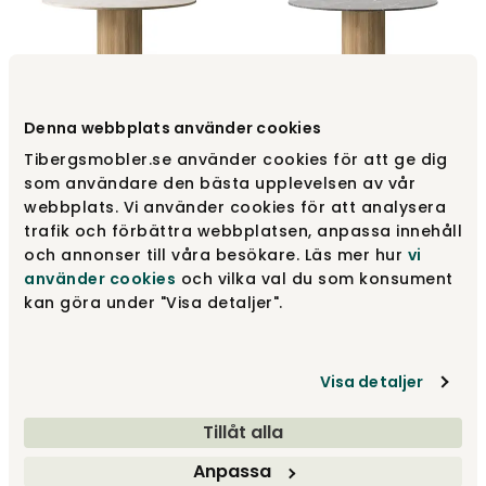
Denna webbplats använder cookies
Vipp 495 Cabin Dining
Vipp 495 Cabin Dining
Tibergsmobler.se använder cookies för att ge dig
Table Ø150 | Helle Eiche,
Table Ø150 | Helle Eiche,
som användare den bästa upplevelsen av vår
Beige Marmor/Jura
Pietra Marmor
webbplats. Vi använder cookies för att analysera
Vipp
Vipp
trafik och förbättra webbplatsen, anpassa innehåll
6 188 €
6 188 €
och annonser till våra besökare. Läs mer hur
vi
använder cookies
och vilka val du som konsument
kan göra under "Visa detaljer".
Visa detaljer
Tillåt alla
Anpassa