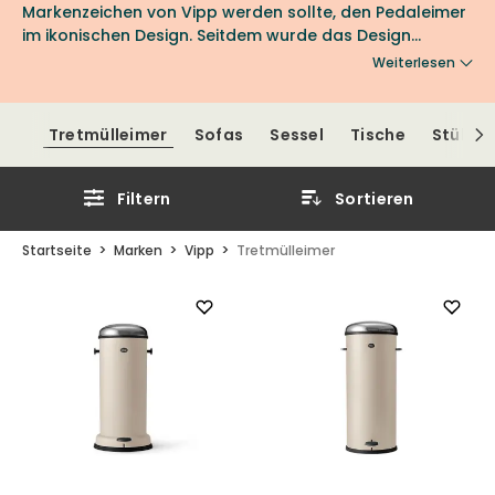
Markenzeichen von Vipp werden sollte, den Pedaleimer
im ikonischen Design. Seitdem wurde das Design
weiterentwickelt und ist heute in mehreren Farben und
Weiterlesen
Größen erhältlich, von Vipp 13 bis Vipp 17. Das Design ist
so ikonisch geworden, dass es heute Teil der
Ausstellung im Museum of Modern Art in New York ist.
Tretmülleimer
Sofas
Sessel
Tische
Stühle
Kaufen Sie einen Pedaleimer von Vipp bei Nordic Room
und werden Sie Teil der Designgeschichte
Filtern
Sortieren
Startseite
Marken
Vipp
Tretmülleimer